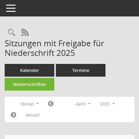
Toggle navigation
Rechercheauswahl
RSS-Feed
Sitzungen mit Freigabe für
Niederschrift 2025
Kalender
Termine
Niederschriften
Monat
April
2025
Aktuell