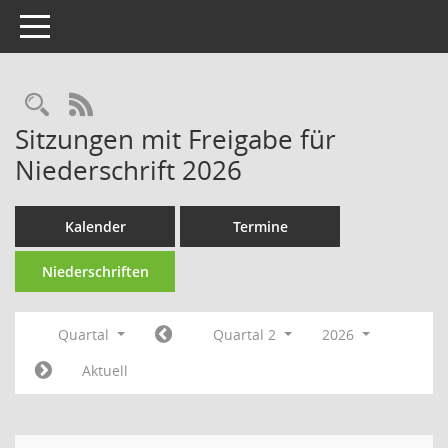
Toggle navigation
Rechercheauswahl
RSS-Feed
Sitzungen mit Freigabe für
Niederschrift 2026
Kalender
Termine
Niederschriften
Quartal
Quartal 2
2026
Aktuell