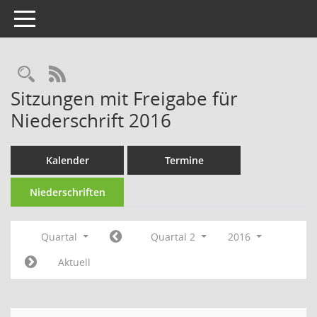
Toggle navigation
Rechercheauswahl
RSS-Feed
Sitzungen mit Freigabe für
Niederschrift 2016
Kalender
Termine
Niederschriften
Quartal
Quartal 2
2016
Aktuell