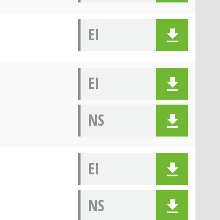
EI
EI
NS
EI
NS