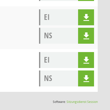
EI
NS
EI
NS
(Wird in
Software:
Sitzungsdienst
Session