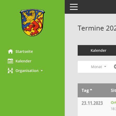
Toggle navigation
Termine 20
Kalender
Startseite
Kalender
Monat
Organisation
Tag
Si
23.11.2023
Or
18: