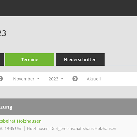
23
Termine
Niederschriften
November
2023
Aktuell
tzung
tsbeirat Holzhausen
30-19:35 Uhr
Holzhausen, Dorfgemeinschaftshaus Holzhausen