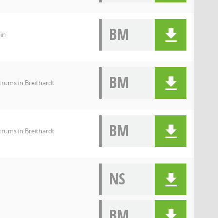
BM
in
BM
rums in Breithardt
BM
rums in Breithardt
NS
BM