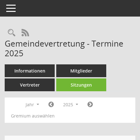
Toggle navigation
Rechercheauswahl
RSS-Feed
Gemeindevertretung - Termine
2025
Informationen
Mitglieder
Vertreter
Sitzungen
Jahr
2025
Gremium auswählen