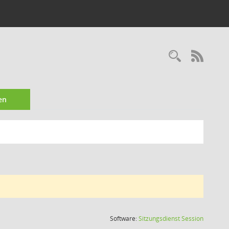
Recherc
RSS-
en
(Wird in
Software:
Sitzungsdienst
Session