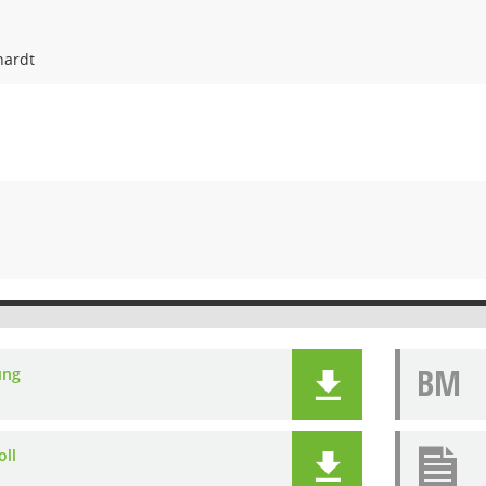
hardt
BM
ung
oll