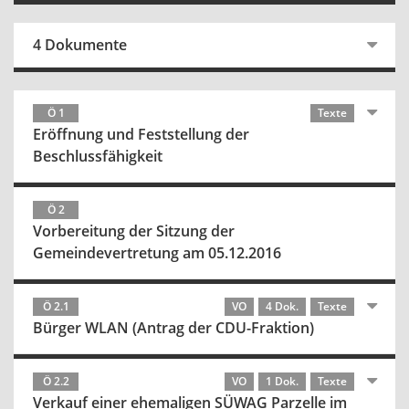
4 Dokumente
Ö 1
Texte
Eröffnung und Feststellung der
Beschlussfähigkeit
Ö 2
Vorbereitung der Sitzung der
Gemeindevertretung am 05.12.2016
Ö 2.1
VO
4 Dok.
Texte
Bürger WLAN (Antrag der CDU-Fraktion)
Ö 2.2
VO
1 Dok.
Texte
Verkauf einer ehemaligen SÜWAG Parzelle im