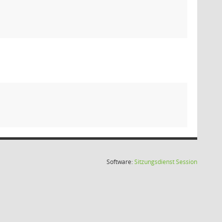
(Wird in
Software:
Sitzungsdienst
Session