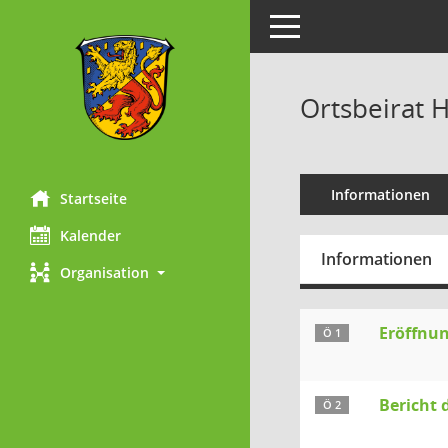
Toggle navigation
Ortsbeirat 
Informationen
Startseite
Kalender
Informationen
Organisation
Eröffnun
Ö 1
Bericht 
Ö 2