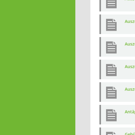
Ausz
Ausz
Ausz
Ausz
Antä
Gebü