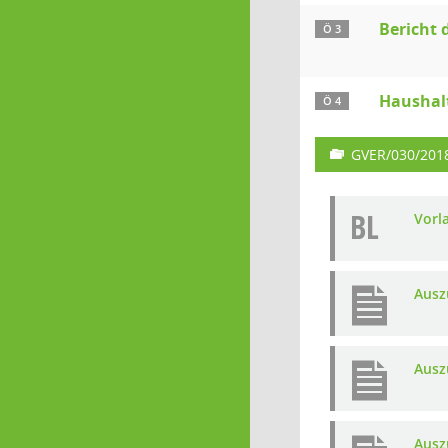
Bericht 
Ö 3
Haushal
Ö 4
GVER/030/201
BL
Vorl
Ausz
Ausz
Ausz