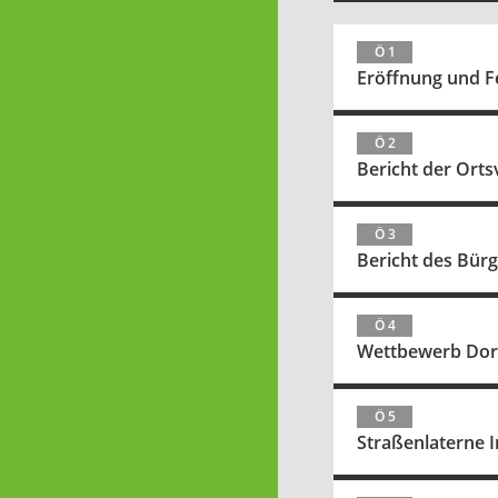
Ö 1
Eröffnung und Fe
Ö 2
Bericht der Orts
Ö 3
Bericht des Bür
Ö 4
Wettbewerb Dor
Ö 5
Straßenlaterne 