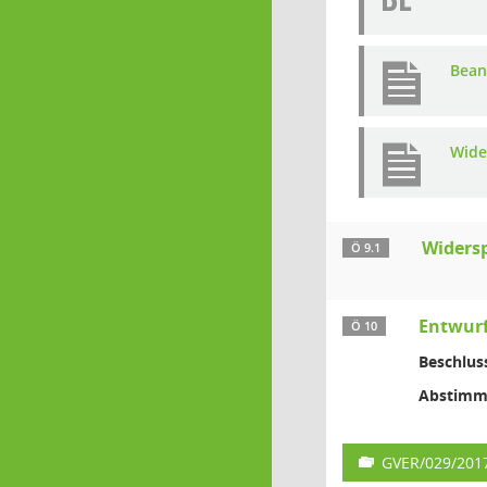
Bean
Wide
Widers
Ö 9.1
Entwurf
Ö 10
Beschlus
Abstimm
GVER/029/201