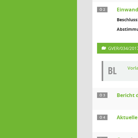
Einwand 
Ö 2
Beschluss
Abstimmu
GVER/034/201
BL
Vorl
Bericht
Ö 3
Aktuelle
Ö 4