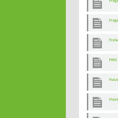
Frag
Frag
Frei
FWG 
Haus
Haus