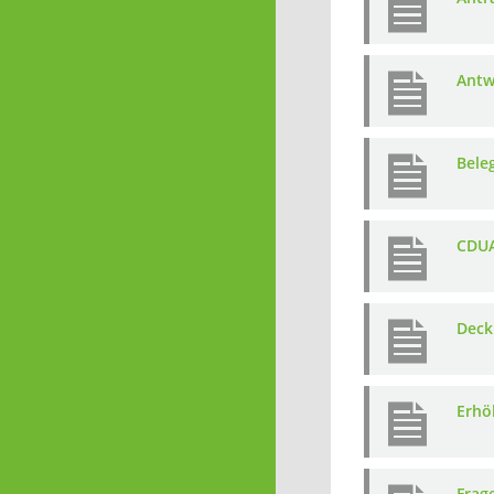
Antw
Bele
CDUA
Deck
Erhö
Frag