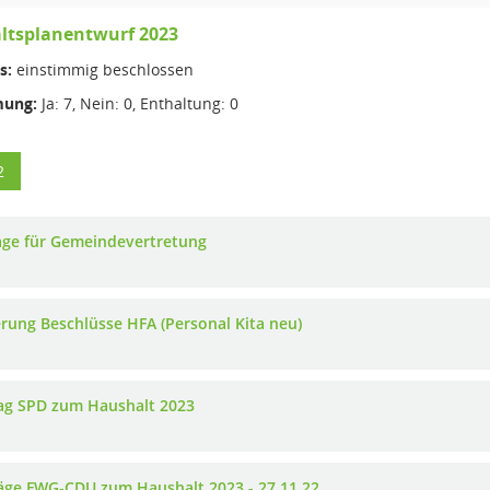
ltsplanentwurf 2023
s:
einstimmig beschlossen
ung:
Ja: 7, Nein: 0, Enthaltung: 0
2
age für Gemeindevertretung
rung Beschlüsse HFA (Personal Kita neu)
ag SPD zum Haushalt 2023
äge FWG-CDU zum Haushalt 2023 - 27.11.22