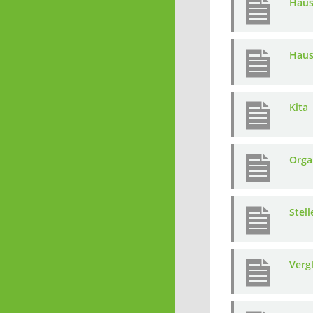
Haus
Haus
Kita
Orga
Stel
Verg