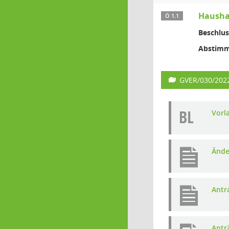
Hausha
Ö 1.1
Beschlus
Abstimm
GVER/030/202
BL
Vorl
Ände
Antr
Antr