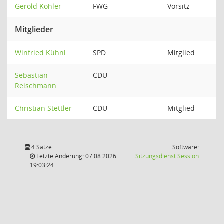
Gerold Köhler
FWG
Vorsitz
Mitglieder
Winfried Kühnl
SPD
Mitglied
Sebastian
CDU
Reischmann
Christian Stettler
CDU
Mitglied
4 Sätze
Software:
(Wird in
Letzte Änderung: 07.08.2026
Sitzungsdienst
Session
19:03:24