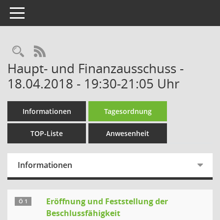
Toggle navigation
Rechercheauswahl
RSS-Feed
Haupt- und Finanzausschuss -
18.04.2018 - 19:30-21:05 Uhr
Informationen
Tagesordnung
TOP-Liste
Anwesenheit
Informationen
Eröffnung und Feststellung der
Ö 1
Beschlussfähigkeit