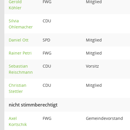
Gerold
FWG
Mitglied
Köhler
Silvia
CDU
Ohlemacher
Daniel Ott
SPD
Mitglied
Rainer Petri
FWG
Mitglied
Sebastian
CDU
Vorsitz
Reischmann
Christian
CDU
Mitglied
Stettler
nicht stimmberechtigt
Axel
FWG
Gemeindevorstand
Kortschik