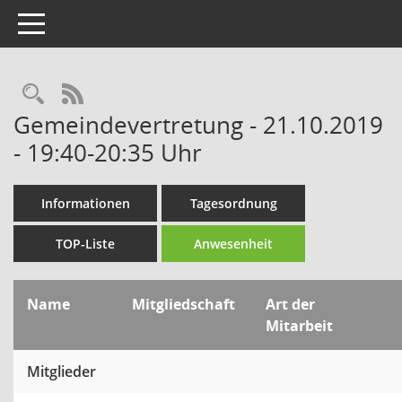
Toggle navigation
Rechercheauswahl
RSS-Feed
Gemeindevertretung - 21.10.2019
- 19:40-20:35 Uhr
Informationen
Tagesordnung
TOP-Liste
Anwesenheit
Name
Mitgliedschaft
Art der
Mitarbeit
Mitglieder