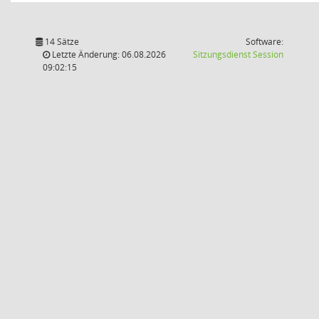
14 Sätze
Software:
(Wird in
Letzte Änderung: 06.08.2026
Sitzungsdienst
Session
09:02:15