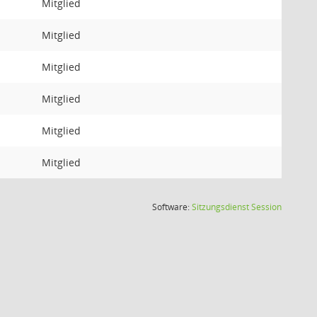
Mitglied
Mitglied
Mitglied
Mitglied
Mitglied
Mitglied
(Wird in
Software:
Sitzungsdienst
Session