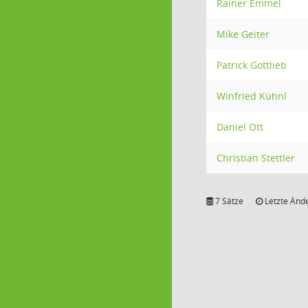
Rainer Emmel
Mike Geiter
Patrick Gottlieb
Winfried Kühnl
Daniel Ott
Christian Stettler
7 Sätze
Letzte Ände