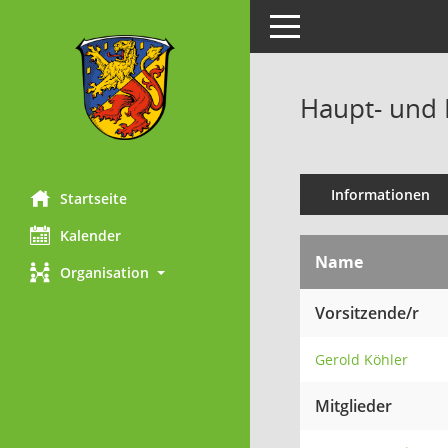
Toggle navigation
Haupt- und 
Informationen
Startseite
Kalender
Name
Organisation
Vorsitzende/r
Gerold Köhler
Mitglieder