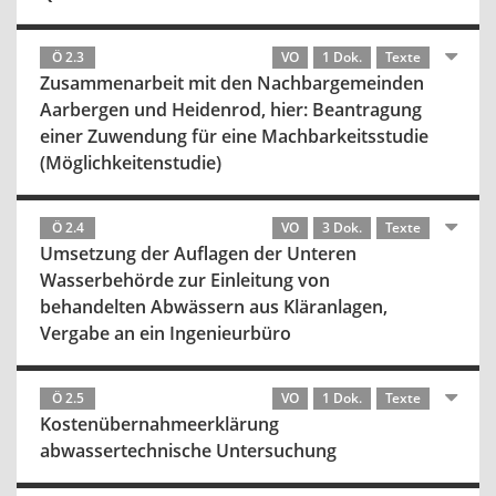
Ö 2.3
VO
1 Dok.
Texte
Zusammenarbeit mit den Nachbargemeinden
Aarbergen und Heidenrod, hier: Beantragung
einer Zuwendung für eine Machbarkeitsstudie
(Möglichkeitenstudie)
Ö 2.4
VO
3 Dok.
Texte
Umsetzung der Auflagen der Unteren
Wasserbehörde zur Einleitung von
behandelten Abwässern aus Kläranlagen,
Vergabe an ein Ingenieurbüro
Ö 2.5
VO
1 Dok.
Texte
Kostenübernahmeerklärung
abwassertechnische Untersuchung