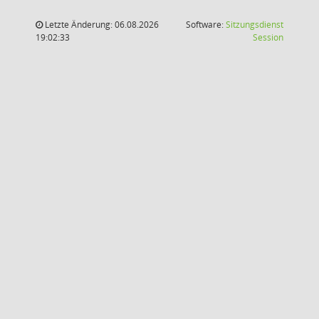
Letzte Änderung: 06.08.2026
Software:
Sitzungsdienst
(Wird in
19:02:33
Session