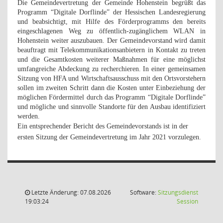
Die Gemeindevertretung der Gemeinde Hohenstein begrüßt das
Programm “Digitale Dorflinde” der Hessischen Landesregierung
und beabsichtigt, mit Hilfe des Förderprogramms den bereits
eingeschlagenen Weg zu öffentlich-zugänglichem WLAN in
Hohenstein weiter auszubauen. Der Gemeindevorstand wird damit
beauftragt mit Telekommunikationsanbietern in Kontakt zu treten
und die Gesamtkosten weiterer Maßnahmen für eine möglichst
umfangreiche Abdeckung zu recherchieren. In einer gemeinsamen
Sitzung von HFA und Wirtschaftsausschuss mit den Ortsvorstehern
sollen im zweiten Schritt dann die Kosten unter Einbeziehung der
möglichen Fördermittel durch das Programm “Digitale Dorflinde”
und mögliche und sinnvolle Standorte für den Ausbau identifiziert
werden.
Ein entsprechender Bericht des Gemeindevorstands ist in der
ersten Sitzung der Gemeindevertretung im Jahr 2021 vorzulegen.
Letzte Änderung: 07.08.2026
Software:
Sitzungsdienst
(Wird in
19:03:24
Session