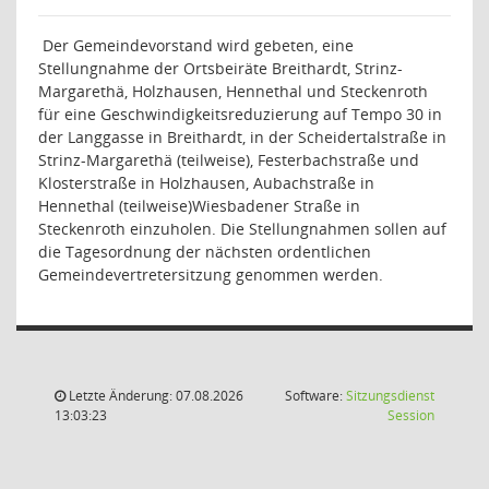
Der Gemeindevorstand wird gebeten, eine
Stellungnahme der Ortsbeiräte Breithardt, Strinz-
Margarethä, Holzhausen, Hennethal und Steckenroth
für eine Geschwindigkeitsreduzierung auf Tempo 30 in
der Langgasse in Breithardt, in der Scheidertalstraße in
Strinz-Margarethä (teilweise), Festerbachstraße und
Klosterstraße in Holzhausen, Aubachstraße in
Hennethal (teilweise)Wiesbadener Straße in
Steckenroth einzuholen. Die Stellungnahmen sollen auf
die Tagesordnung der nächsten ordentlichen
Gemeindevertretersitzung genommen werden.
Letzte Änderung: 07.08.2026
Software:
Sitzungsdienst
(Wird in
13:03:23
Session