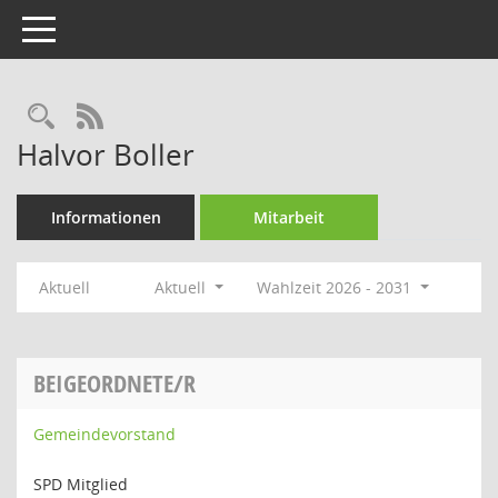
Toggle navigation
Rechercheauswahl
RSS-Feed
Halvor Boller
Informationen
Mitarbeit
Aktuell
Aktuell
Wahlzeit 2026 - 2031
BEIGEORDNETE/R
Gemeindevorstand
SPD Mitglied