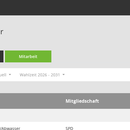
r
Mitarbeit
uell
Wahlzeit 2026 - 2031
Mitgliedschaft
r/Abwasser
SPD