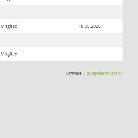
Mitglied
18.05.2026
Mitglied
(Wird in
Software:
Sitzungsdienst
Session