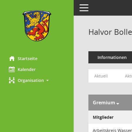
Toggle navigation
Halvor Bolle
Informationen
Startseite
Kalender
Aktuell
Akt
Organisation
Gremium
Mitglieder
Arbeitskreis Wasse