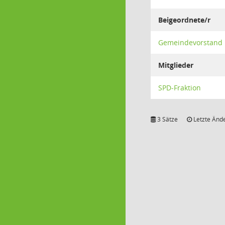
Beigeordnete/r
Gemeindevorstand
Mitglieder
SPD-Fraktion
3 Sätze
Letzte Ände