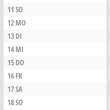
11
SO
12
MO
13
DI
14
MI
15
DO
16
FR
17
SA
18
SO