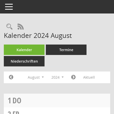
Toggle navigation
Rechercheauswahl
RSS-Feed
Kalender 2024 August
Kalender
Termine
Niederschriften
August
2024
Aktuell
1
DO