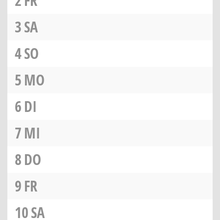
2
FR
3
SA
4
SO
5
MO
6
DI
7
MI
8
DO
9
FR
10
SA