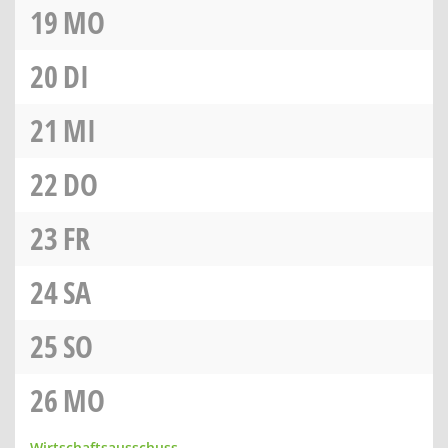
19
MO
20
DI
21
MI
22
DO
23
FR
24
SA
25
SO
26
MO
Wirtschaftsausschuss