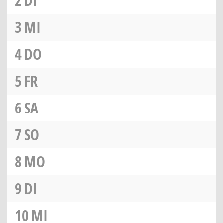
2
DI
3
MI
4
DO
5
FR
6
SA
7
SO
8
MO
9
DI
10
MI