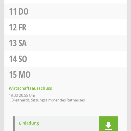
11
DO
12
FR
13
SA
14
SO
15
MO
Wirtschaftsausschuss
19:30-20:55 Uhr
Breithardt, Sitzungszimmer des Rathauses
Einladung