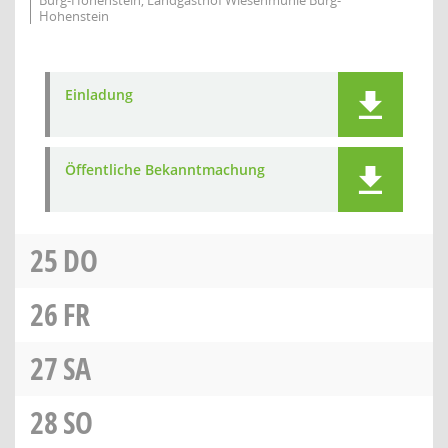
Burg-Hohenstein, Landgasthof Wiesenmühle Burg-
Hohenstein
Einladung
Öffentliche Bekanntmachung
25
DO
26
FR
27
SA
28
SO