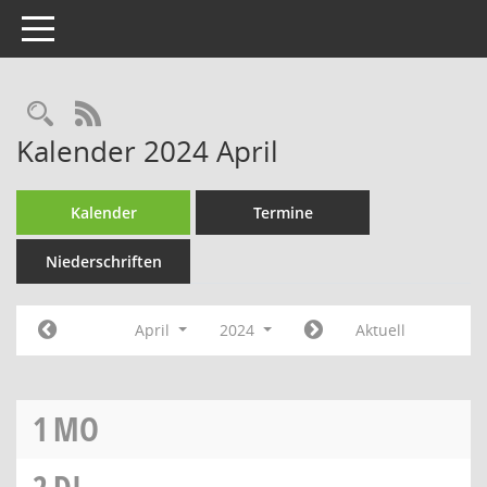
Toggle navigation
Rechercheauswahl
RSS-Feed
Kalender 2024 April
Kalender
Termine
Niederschriften
April
2024
Aktuell
1
MO