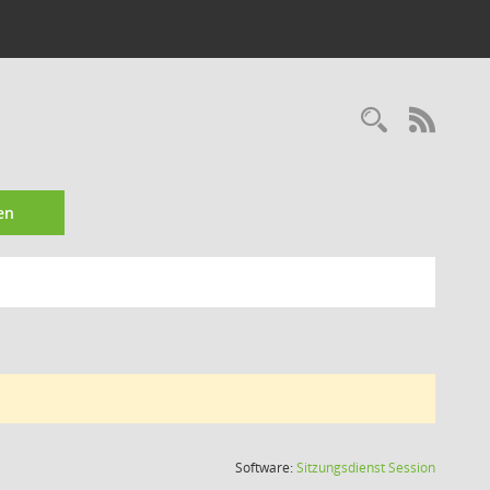
Recherc
RSS-
en
(Wird in
Software:
Sitzungsdienst
Session