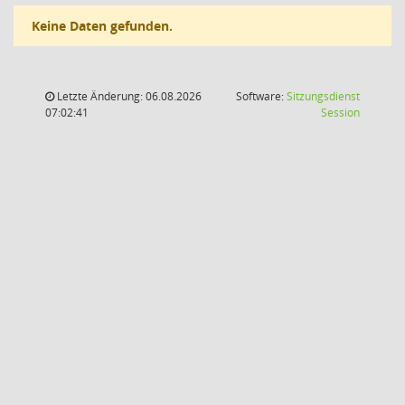
Keine Daten gefunden.
Letzte Änderung: 06.08.2026
Software:
Sitzungsdienst
(Wird in
07:02:41
Session