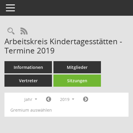
Toggle navigation
Rechercheauswahl
RSS-Feed
Arbeitskreis Kindertagesstätten -
Termine 2019
Informationen
Mitglieder
Vertreter
Sitzungen
Jahr
2019
Gremium auswählen