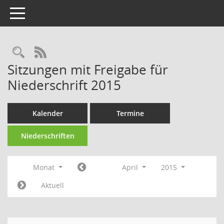
Toggle navigation
Rechercheauswahl
RSS-Feed
Sitzungen mit Freigabe für
Niederschrift 2015
Kalender
Termine
Niederschriften
Monat
April
2015
Aktuell