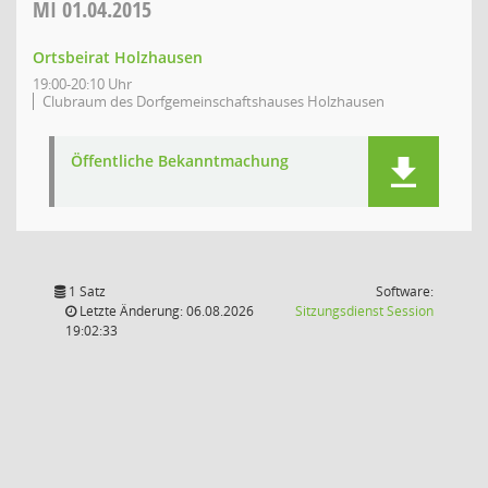
MI
01.04.2015
Ortsbeirat Holzhausen
19:00-20:10 Uhr
Clubraum des Dorfgemeinschaftshauses Holzhausen
Öffentliche Bekanntmachung
1 Satz
Software:
(Wird in
Letzte Änderung: 06.08.2026
Sitzungsdienst
Session
19:02:33