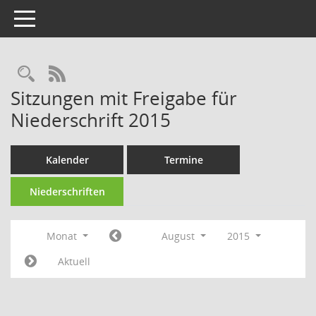
Toggle navigation
Rechercheauswahl
RSS-Feed
Sitzungen mit Freigabe für
Niederschrift 2015
Kalender
Termine
Niederschriften
Monat
August
2015
Aktuell