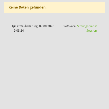
Keine Daten gefunden.
Letzte Änderung: 07.08.2026
Software:
Sitzungsdienst
(Wird in
19:03:24
Session