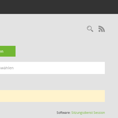
Recherc
RSS-
en
swählen
(Wird in
Software:
Sitzungsdienst
Session