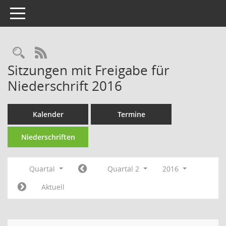
Toggle navigation
Rechercheauswahl
RSS-Feed
Sitzungen mit Freigabe für
Niederschrift 2016
Kalender
Termine
Niederschriften
Quartal
Quartal 2
2016
Aktuell