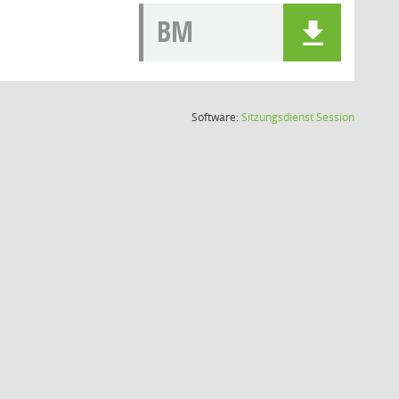
BM
(Wird in
Software:
Sitzungsdienst
Session