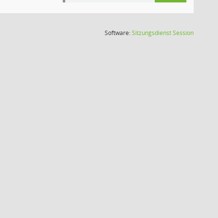
(Wird in
Software:
Sitzungsdienst
Session