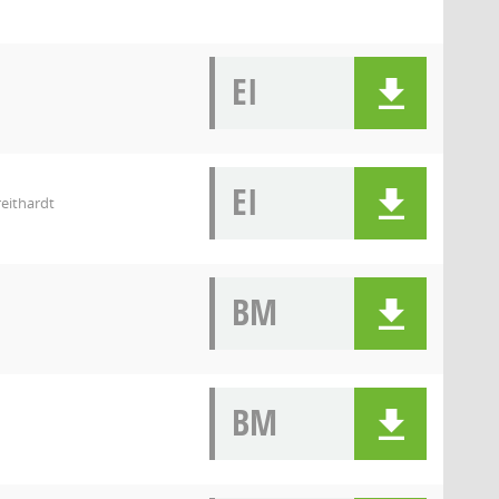
EI
EI
eithardt
BM
BM