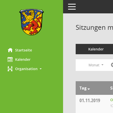
Toggle navigation
Sitzungen mi
Kalender
Startseite
Kalender
Monat
Organisation
Tag
S
01.11.2019
O
1