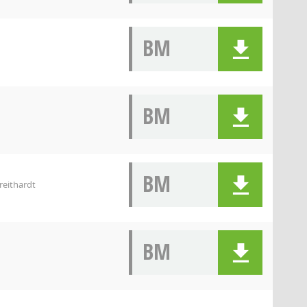
BM
BM
BM
reithardt
BM