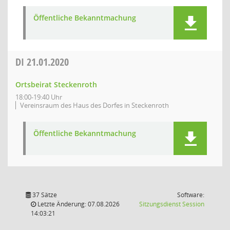
Öffentliche Bekanntmachung
DI
21.01.2020
Ortsbeirat Steckenroth
18:00-19:40 Uhr
Vereinsraum des Haus des Dorfes in Steckenroth
Öffentliche Bekanntmachung
37 Sätze
Software:
(Wird in
Letzte Änderung: 07.08.2026
Sitzungsdienst
Session
14:03:21