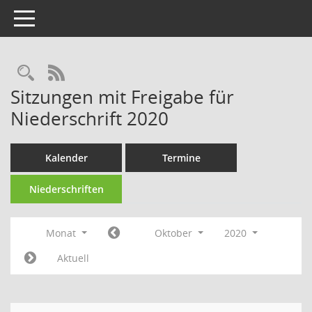
Toggle navigation
Rechercheauswahl
RSS-Feed
Sitzungen mit Freigabe für
Niederschrift 2020
Kalender
Termine
Niederschriften
Monat
Oktober
2020
Aktuell