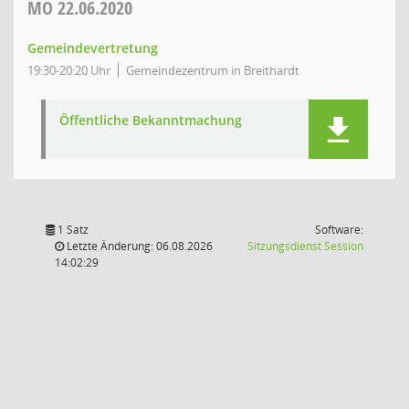
MO
22.06.2020
Gemeindevertretung
19:30-20:20 Uhr
Gemeindezentrum in Breithardt
Öffentliche Bekanntmachung
1 Satz
Software:
(Wird in
Letzte Änderung: 06.08.2026
Sitzungsdienst
Session
14:02:29