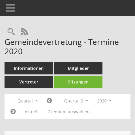
Toggle navigation
Rechercheauswahl
RSS-Feed
Gemeindevertretung - Termine
2020
Informationen
Mitglieder
Vertreter
Sitzungen
Quartal
Quartal 2
2020
Aktuell
Gremium auswählen