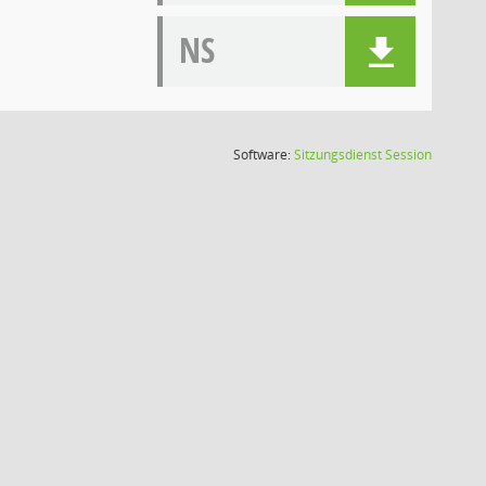
NS
(Wird in
Software:
Sitzungsdienst
Session