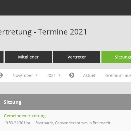
rtretung - Termine 2021
Mitglieder
Vertreter
Sitzung
November
2021
Aktuell
Gremium au
Sitzung
Gemeindevertretung
19:30-21:30 Uhr
Breithardt, Gemeindezentrum in Breithardt