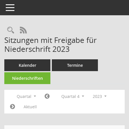
Toggle navigation
Rechercheauswahl
RSS-Feed
Sitzungen mit Freigabe für
Niederschrift 2023
Kalender
Termine
Niederschriften
Quartal
Quartal 4
2023
Aktuell