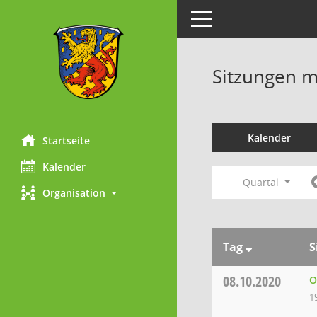
Toggle navigation
Sitzungen mi
Kalender
Startseite
Kalender
Quartal
Organisation
Tag
S
08.10.2020
O
1