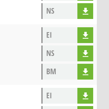
NS
EI
NS
BM
EI