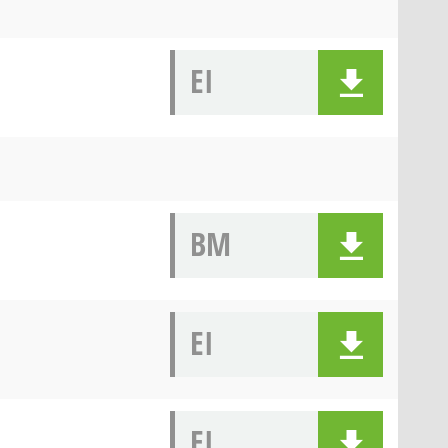
EI
BM
EI
EI