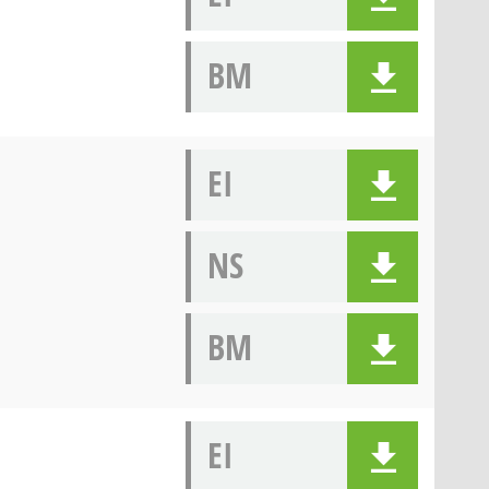
BM
EI
NS
BM
EI