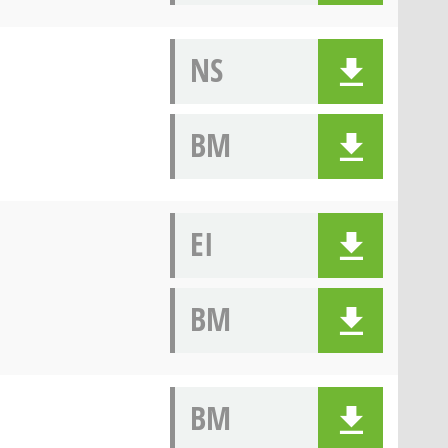
NS
BM
EI
BM
BM