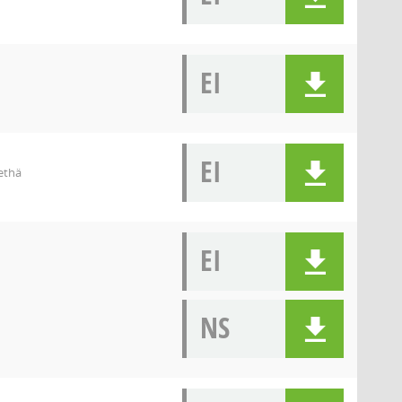
EI
EI
ethä
EI
NS