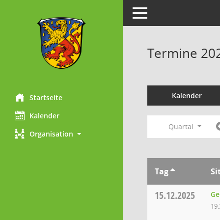
Toggle navigation
Termine 20
Kalender
Startseite
Kalender
Quartal
Organisation
Tag
Si
15.12.2025
Ge
19: