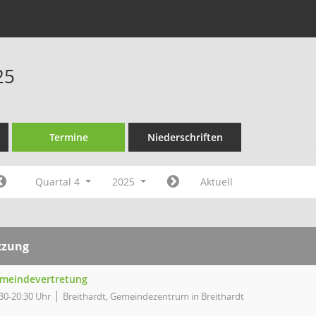
25
Termine
Niederschriften
Quartal 4
2025
Aktuell
tzung
meindevertretung
30-20:30 Uhr
Breithardt, Gemeindezentrum in Breithardt