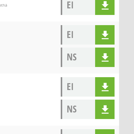
EI
ethä
EI
NS
EI
NS