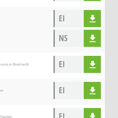
EI
NS
EI
rums in Breithardt
EI
in
EI
lzhausen