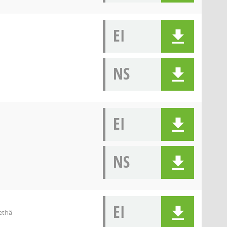
EI
NS
EI
NS
EI
ethä