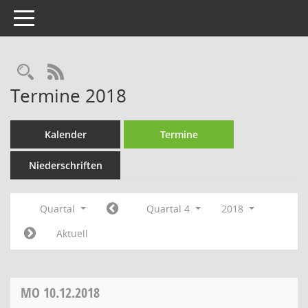
Toggle navigation
Rechercheauswahl
RSS-Feed
Termine 2018
Kalender
Termine
Niederschriften
Quartal
Quartal 4
2018
Aktuell
MO
10.12.2018