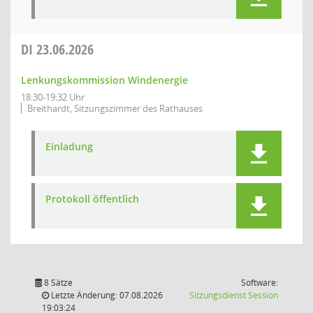
DI
23.06.2026
Lenkungskommission Windenergie
18:30-19:32 Uhr
Breithardt, Sitzungszimmer des Rathauses
Einladung
Protokoll öffentlich
8 Sätze
Software:
(Wird in
Letzte Änderung: 07.08.2026
Sitzungsdienst
Session
19:03:24