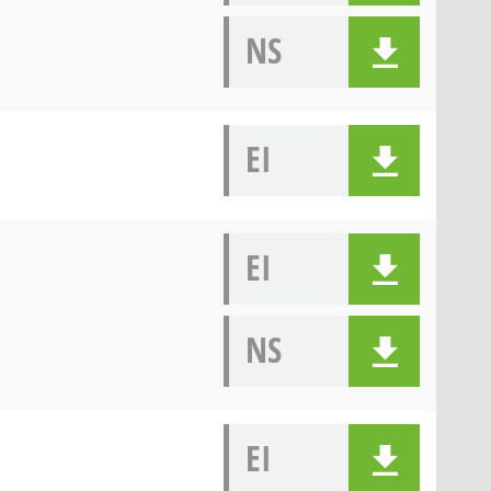
NS
EI
EI
NS
EI