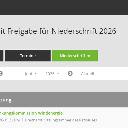
t Freigabe für Niederschrift 2026
Termine
Niederschriften
Juni
2026
Aktuell
tzung
nkungskommission Windenergie
30-19:32 Uhr
Breithardt, Sitzungszimmer des Rathauses