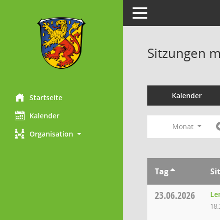
Toggle navigation
Sitzungen mi
Kalender
Startseite
Kalender
Monat
Organisation
Tag
Si
23.06.2026
Le
18: