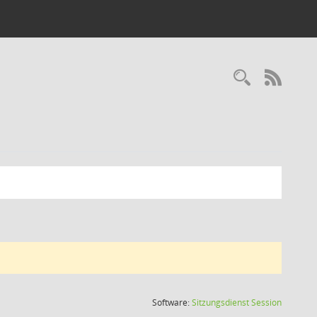
Recherc
RSS-
(Wird in
Software:
Sitzungsdienst
Session