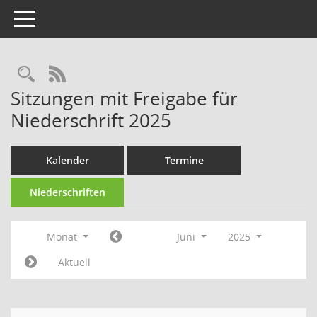
Toggle navigation
Rechercheauswahl
RSS-Feed
Sitzungen mit Freigabe für
Niederschrift 2025
Kalender
Termine
Niederschriften
Monat
Juni
2025
Aktuell