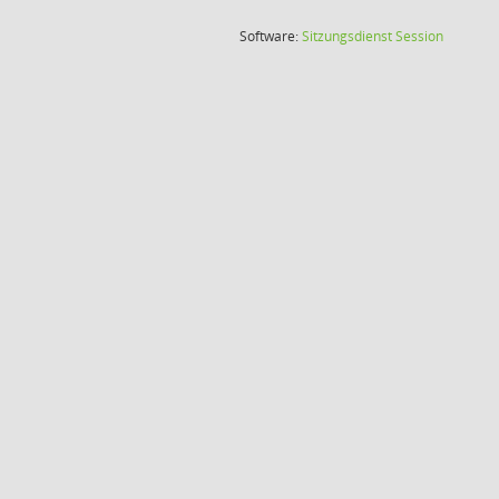
(Wird in
Software:
Sitzungsdienst
Session