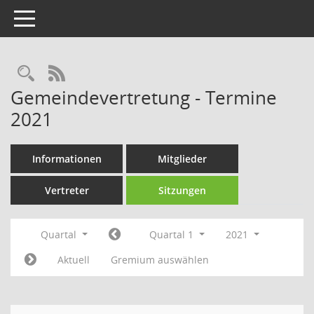
Toggle navigation
Rechercheauswahl
RSS-Feed
Gemeindevertretung - Termine
2021
Informationen
Mitglieder
Vertreter
Sitzungen
Quartal
Quartal 1
2021
Aktuell
Gremium auswählen